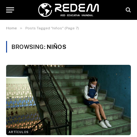
»
Home
Posts Tagged "niños" (Page 7)
BROWSING:
NIÑOS
ARTÍCULOS