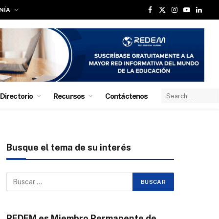
NÍA
Facebook
X
Instagram
YouTube
Linked
(Twitter)
Directorio
Recursos
Contáctenos
Busque el tema de su interés
REDEM es Miembro Permanente de