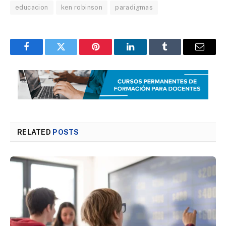
educacion
ken robinson
paradigmas
Facebook
Twitter
Pinterest
LinkedIn
Tumblr
Email
RELATED
POSTS