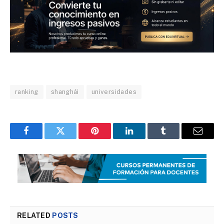
ranking
shanghái
universidades
Facebook
Twitter
Pinterest
LinkedIn
Tumblr
Email
RELATED
POSTS