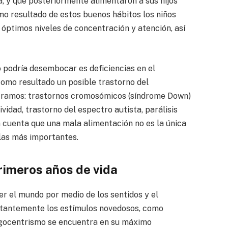
na, y que posteriormente alimentaron a sus hijos
mo resultado de estos buenos hábitos los niños
óptimos niveles de concentración y atención, así
 podría desembocar es deficiencias en el
como resultado un posible trastorno del
ntramos: trastornos cromosómicos (síndrome Down)
ividad, trastorno del espectro autista, parálisis
n cuenta que una mala alimentación no es la única
 las más importantes.
primeros años de vida
r el mundo por medio de los sentidos y el
stantemente los estímulos novedosos, como
l egocentrismo se encuentra en su máximo