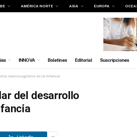
IBE
AMÉRICA NORTE
ASIA
EUROPA
OCEA
ías
INNOVA
Boletines
Editorial
Suscrípciones
ollo neurocognitivo en la infancia
ar del desarrollo
nfancia