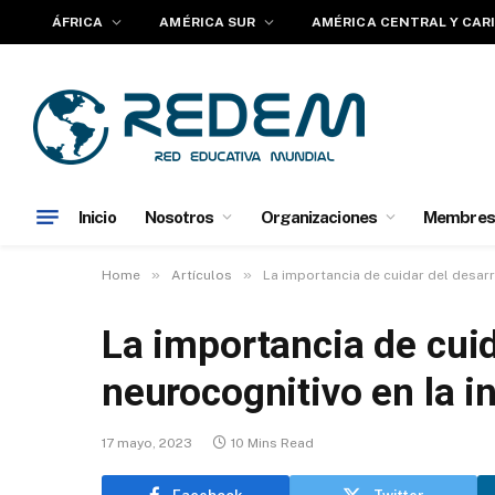
ÁFRICA
AMÉRICA SUR
AMÉRICA CENTRAL Y CAR
Inicio
Nosotros
Organizaciones
Membres
»
»
Home
Artículos
La importancia de cuidar del desarr
La importancia de cuid
neurocognitivo en la i
17 mayo, 2023
10 Mins Read