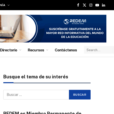
NÍA
Facebook
X
Instagram
YouTube
Linked
(Twitter)
Directorio
Recursos
Contáctenos
Busque el tema de su interés
REDEM es Miembro Permanente de