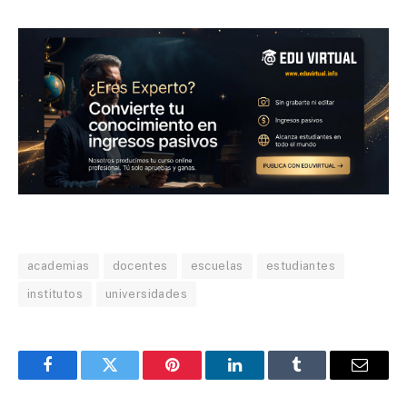
academias
docentes
escuelas
estudiantes
institutos
universidades
Facebook
Twitter
Pinterest
LinkedIn
Tumblr
Email