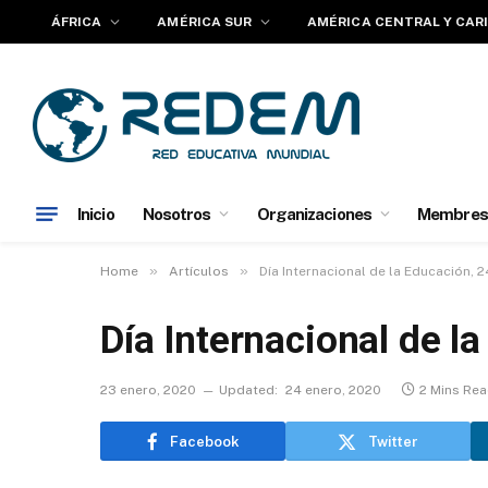
ÁFRICA
AMÉRICA SUR
AMÉRICA CENTRAL Y CAR
Inicio
Nosotros
Organizaciones
Membres
»
»
Home
Artículos
Día Internacional de la Educación, 
Día Internacional de l
23 enero, 2020
Updated:
24 enero, 2020
2 Mins Re
Facebook
Twitter