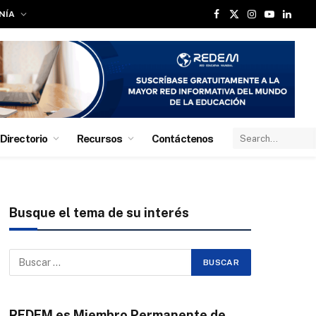
NÍA
Facebook
X
Instagram
YouTube
Linked
(Twitter)
Directorio
Recursos
Contáctenos
Busque el tema de su interés
REDEM es Miembro Permanente de