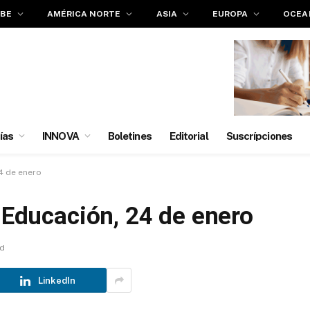
IBE
AMÉRICA NORTE
ASIA
EUROPA
OCEA
ías
INNOVA
Boletines
Editorial
Suscrípciones
24 de enero
a Educación, 24 de enero
ad
LinkedIn