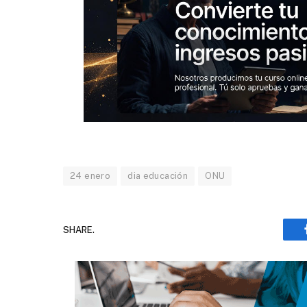
24 enero
dia educación
ONU
SHARE.