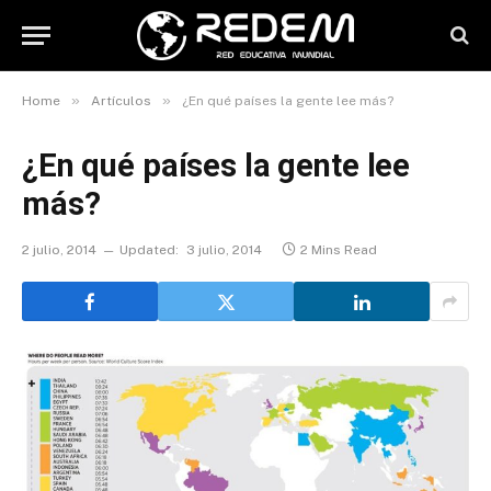
»
»
Home
Artículos
¿En qué países la gente lee más?
¿En qué países la gente lee
más?
2 julio, 2014
Updated:
3 julio, 2014
2 Mins Read