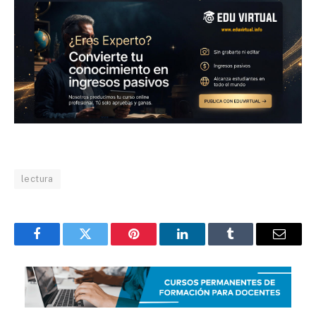
lectura
Facebook
Twitter
Pinterest
LinkedIn
Tumblr
Email