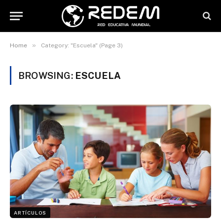
»
Home
Category: "Escuela" (Page 3)
BROWSING:
ESCUELA
ARTÍCULOS