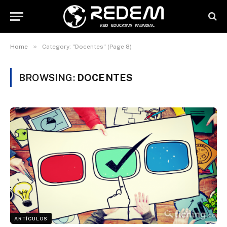
»
Home
Category: "Docentes" (Page 8)
BROWSING:
DOCENTES
ARTÍCULOS