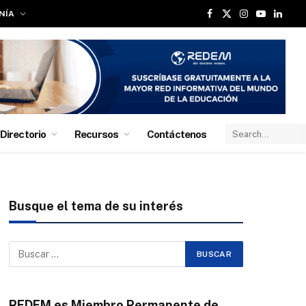
NÍA
Facebook
X
Instagram
YouTube
Linked
(Twitter)
Directorio
Recursos
Contáctenos
Busque el tema de su interés
REDEM es Miembro Permanente de