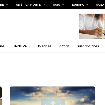
IBE
AMÉRICA NORTE
ASIA
EUROPA
OCEA
ías
INNOVA
Boletines
Editorial
Suscrípciones