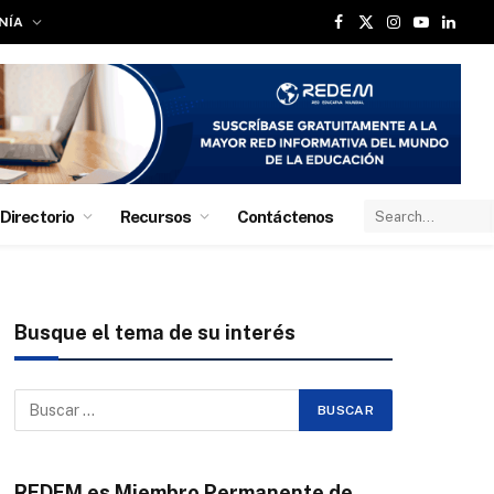
NÍA
Facebook
X
Instagram
YouTube
Linked
(Twitter)
Directorio
Recursos
Contáctenos
Busque el tema de su interés
REDEM es Miembro Permanente de