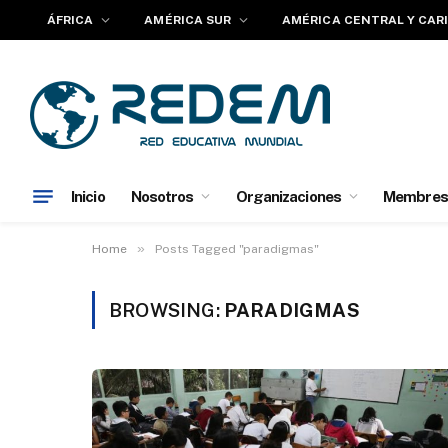
ÁFRICA
AMÉRICA SUR
AMÉRICA CENTRAL Y CAR
Inicio
Nosotros
Organizaciones
Membres
»
Home
Posts Tagged "paradigmas"
BROWSING:
PARADIGMAS