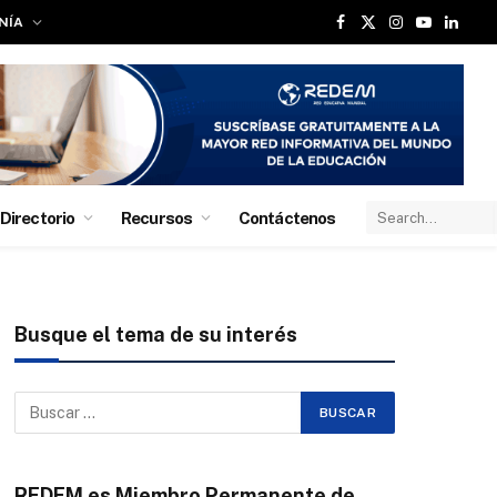
NÍA
Facebook
X
Instagram
YouTube
Linked
(Twitter)
Directorio
Recursos
Contáctenos
Busque el tema de su interés
REDEM es Miembro Permanente de