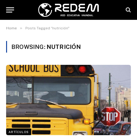
»
Home
Posts Tagged "nutrición"
BROWSING:
NUTRICIÓN
ARTÍCULOS