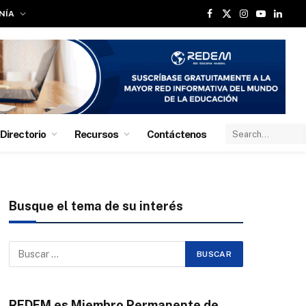
NÍA
Facebook
X
Instagram
YouTube
Linked
(Twitter)
Directorio
Recursos
Contáctenos
Busque el tema de su interés
REDEM es Miembro Permanente de