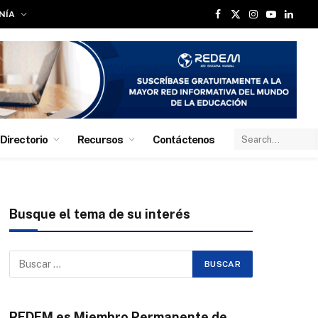
NÍA
Facebook
X
Instagram
YouTube
Linked
(Twitter)
Directorio
Recursos
Contáctenos
Busque el tema de su interés
REDEM es Miembro Permanente de