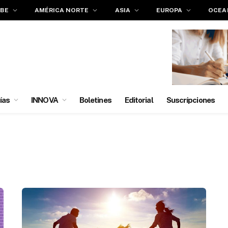
IBE
AMÉRICA NORTE
ASIA
EUROPA
OCEA
ías
INNOVA
Boletines
Editorial
Suscrípciones