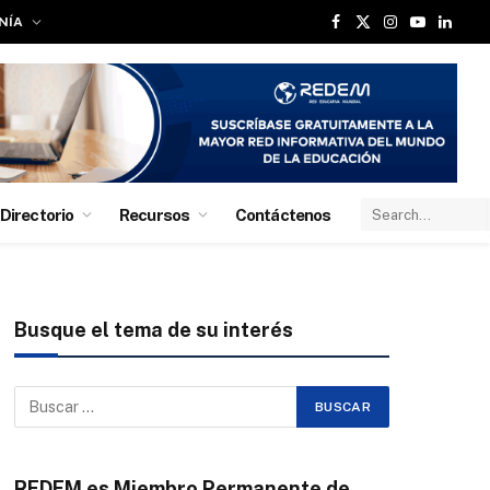
NÍA
Facebook
X
Instagram
YouTube
Linked
(Twitter)
Directorio
Recursos
Contáctenos
Busque el tema de su interés
REDEM es Miembro Permanente de