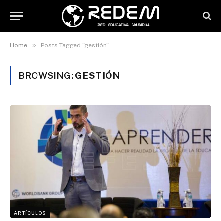
»
Home
Posts Tagged "gestión"
BROWSING:
GESTIÓN
ARTÍCULOS