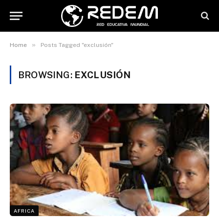
»
Home
Posts Tagged "exclusión"
BROWSING:
EXCLUSIÓN
AFRICA