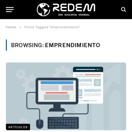
»
Home
Posts Tagged "emprendimiento"
BROWSING:
EMPRENDIMIENTO
ARTÍCULOS