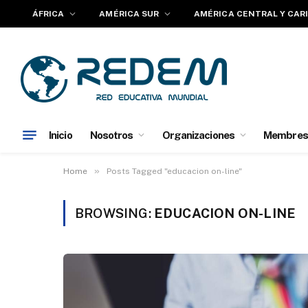
ÁFRICA
AMÉRICA SUR
AMÉRICA CENTRAL Y CAR
Inicio
Nosotros
Organizaciones
Membres
»
Home
Posts Tagged "educacion on-line"
BROWSING:
EDUCACION ON-LINE