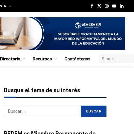
NÍA
Facebook
X
Instagram
YouTube
Linked
(Twitter)
Directorio
Recursos
Contáctenos
Busque el tema de su interés
REDEM es Miembro Permanente de