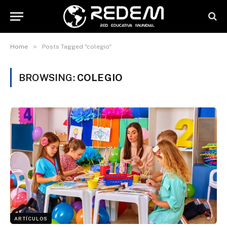
»
Home
Posts Tagged "colegio"
BROWSING:
COLEGIO
ARTÍCULOS